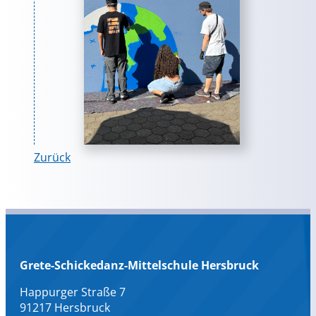
Zurück
Grete-Schickedanz-Mittelschule Hersbruck
Happurger Straße 7
91217 Hersbruck