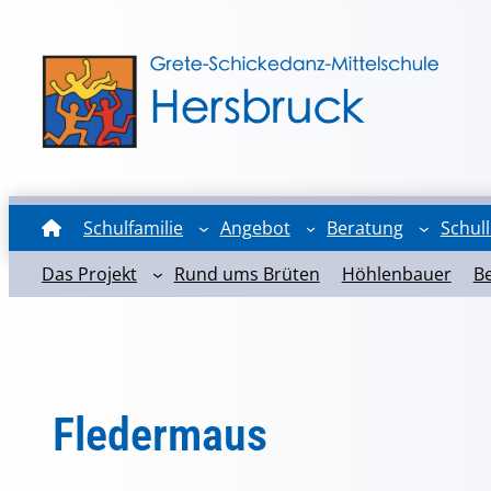
Schulfamilie
Angebot
Beratung
Schul
Das Projekt
Rund ums Brüten
Höhlenbauer
B
Fledermaus