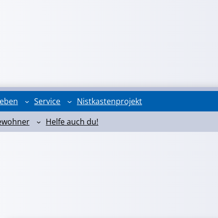
leben
Service
Nistkastenprojekt
ewohner
Helfe auch du!